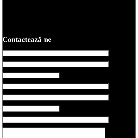
Contactează-ne